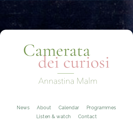
Skip
to
the
content
News
About
Calendar
Programmes
Listen & watch
Contact