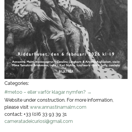
Categories:
Post
#metoo – eller varför klagar nymfen?
→
Website under construction. For more information,
navigation
please visit
www.annastinamalm.com
contact: +33 (0)6 33 93 39 31
cameratadeicuriosi@gmail.com